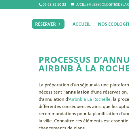
06 63 82 50 22
LUCILLE@LESECOLOGITESDELAR
RÉSERVER
ACCUEIL
NOS ECOLOGÎ
PROCESSUS D’ANNU
AIRBNB À LA ROCH
La préparation d’un séjour via une platefor
nécessitent l’
annulation
d’une réservation. 
d’annulation d’
Airbnb à La Rochelle
, la pro
différentes conséquences ainsi que les opti
recommandations pour la planification d’une
la ville. Connaître ces éléments est essentie
changements de plans.