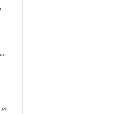
s
s
7
s si
reuve