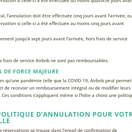
ervation si celle-ci a été effectuée au moins quatorze jours ava
, l’annulation doit être effectuée cinq jours avant l’arrivée, o
rvation si celle-ci a été effectuée au moins cinq jours avant
ment jusqu’à sept jours avant l’arrivée, hors frais de service
les frais de service Airbnb ne sont pas remboursables.
S DE FORCE MAJEURE
lles qu’une pandémie telle que la COVID-19, Airbnb peut permet
et de recevoir un remboursement intégral ou de modifier leurs
 Ces conditions s’appliquent même si l’hôte a choisi une politi
POLITIQUE D’ANNULATION POUR VOT
LLE
os réservations se trouve dans l’email de confirmation de