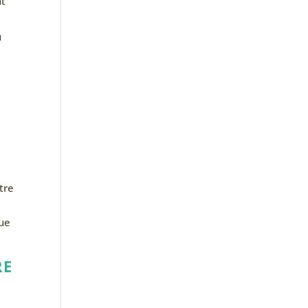
nt
u
tre
que
RE