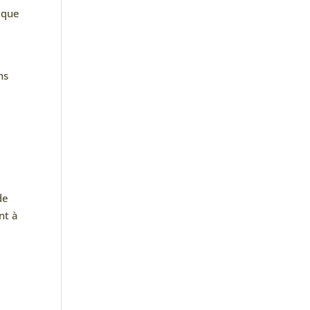
ique
ns
de
nt à