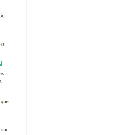
 À
ors
N
me.
n.
tique
 sur