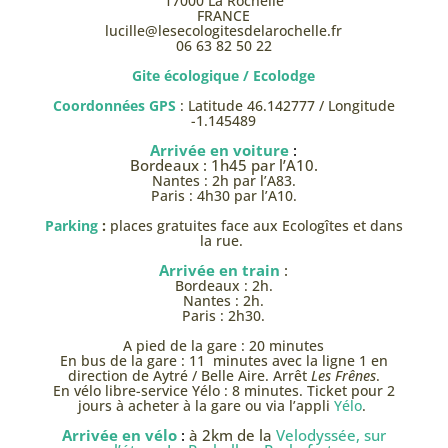
17000 La Rochelle
FRANCE
lucille@lesecologitesdelarochelle.fr
06 63 82 50 22
Gite écologique / Ecolodge
Coordonnées GPS
: Latitude 46.142777 / Longitude
-1.145489
Arrivée en voiture
:
Bordeaux : 1h45 par l’A10.
Nantes : 2h par l’A83.
Paris : 4h30 par l’A10.
Parking
:
places gratuites face aux Ecologîtes et dans
la rue.
Arrivée en train
:
Bordeaux : 2h.
Nantes : 2h.
Paris : 2h30.
A pied de la gare : 20 minutes
En bus de la gare : 11 minutes avec la ligne 1 en
direction de Aytré / Belle Aire. Arrêt
Les Frênes
.
En vélo libre-service Yélo : 8 minutes. Ticket pour 2
jours à acheter à la gare ou via l’appli
Yélo
.
Arrivée en vélo
:
à 2km de la
Velodyssée, sur